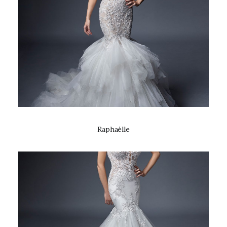
Raphaélle